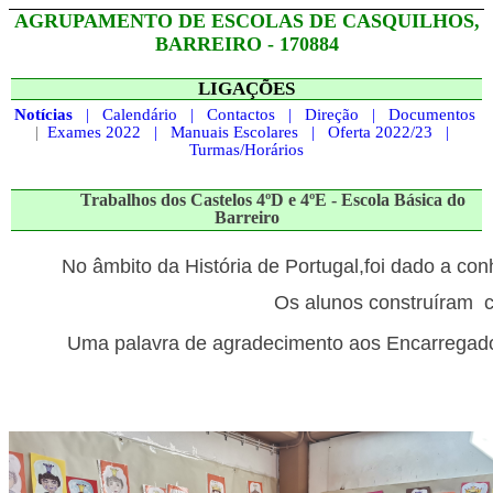
AGRUPAMENTO DE
ESCOLAS
DE CASQUILHOS,
BARREIRO - 170884
LIGAÇÕES
Notícias
|
Calendário
|
Contactos
|
Direção
|
Documentos
|
Exames 2022
|
Manuais Escolares
|
Oferta 2022/23
|
Turmas/Horários
T
rabalhos dos Castelos 4ºD e 4ºE - Escola Básica do
Barreiro
No âmbito da História de Portugal,foi dado a co
Os alunos construíram ca
Uma palavra de agradecimento aos Encarregado